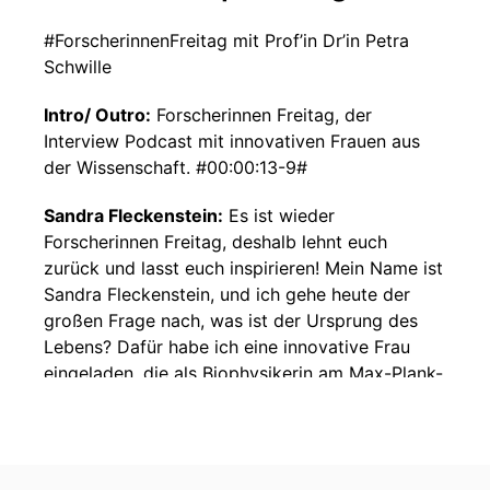
#ForscherinnenFreitag mit Prof’in Dr’in Petra
Schwille
Intro/ Outro:
Forscherinnen Freitag, der
Interview Podcast mit innovativen Frauen aus
der Wissenschaft. #00:00:13-9#
Sandra Fleckenstein:
Es ist wieder
Forscherinnen Freitag, deshalb lehnt euch
zurück und lasst euch inspirieren! Mein Name ist
Sandra Fleckenstein, und ich gehe heute der
großen Frage nach, was ist der Ursprung des
Lebens? Dafür habe ich eine innovative Frau
eingeladen, die als Biophysikerin am Max-Plank-
Institut arbeitet und gerade versucht, ein Modell
der allerersten Zelle zu bauen. Herzlich
willkommen, Professorin, Doktorin Petra
Schwille! Hallo Petra, schön, dass du da bist,